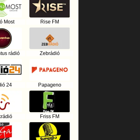
ó Most
Rise FM
tus rádió
Zebrádió
ió 24
Papageno
krádió
Friss FM