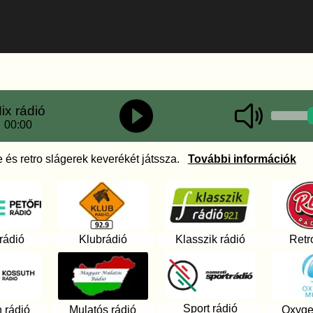
ix rádió
00:00
e és retro slágerek keverékét játssza.
További információk
 rádió
Klubrádió
Klasszik rádió
Retr
Sport rádió
 rádió
Mulatós rádió
Oxyge