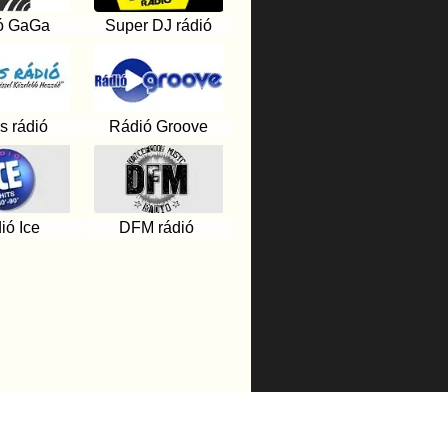
ó GaGa
Super DJ rádió
s rádió
Rádió Groove
ió Ice
DFM rádió