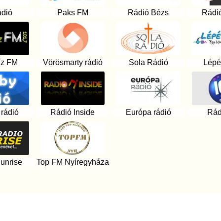
ádió
Paks FM
Rádió Bézs
Rádi
íz FM
Vörösmarty rádió
Sola Rádió
Lépé
rádió
Rádió Inside
Európa rádió
Rád
unrise
Top FM Nyíregyháza