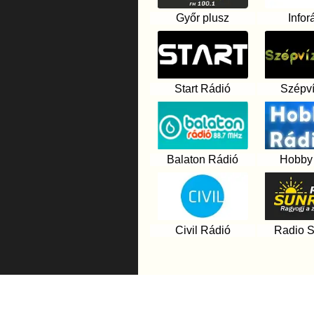
Győr plusz
Infor
Start Rádió
Szépv
Balaton Rádió
Hobby 
Civil Rádió
Radio S