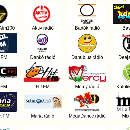
fm100
Aktív rádió
Bartók rádió
Ba
 FM
Dankó rádió
Danubius rádió
Deeja
 FM
Hit FM
Mercy rádió
Katoli
a FM
Mária rádió
MegaDance rádió
Mix