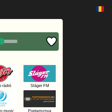
o rádió
Sláger FM
n music
Poptarisznya