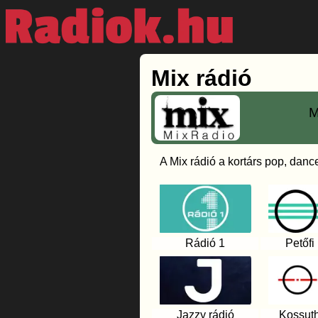
Mix rádió
M
A Mix rádió a kortárs pop, danc
Rádió 1
Petőfi
Jazzy rádió
Kossuth