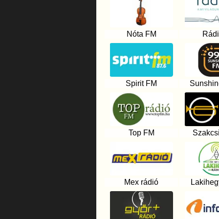
Nóta FM
Rádi
Spirit FM
Sunshin
Top FM
Szakcsi
Mex rádió
Lakiheg