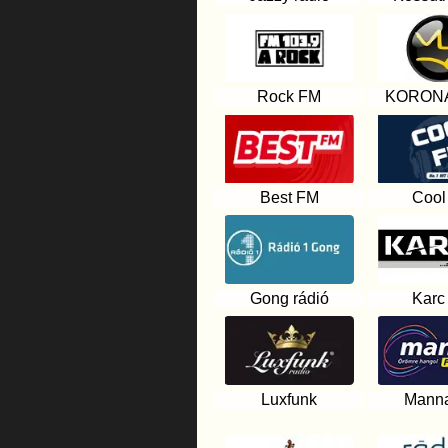
Rock FM
KORONA
Best FM
Cool
Gong rádió
Karc
Luxfunk
Mann