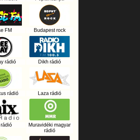
se FM
Budapest rock
y rádió
Dikh rádió
kus rádió
Laza rádió
 rádió
Muravidéki magyar
rádió