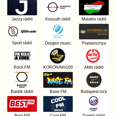
Jazzy rádió
Kossuth rádió
Mulatós rádió
Sport rádió
Oxygen music
Poptarisznya
Rock FM
KORONAfm100
Aktív rádió
Bartók rádió
Base FM
Budapest rock
Best FM
Cool FM
Dankó rádió