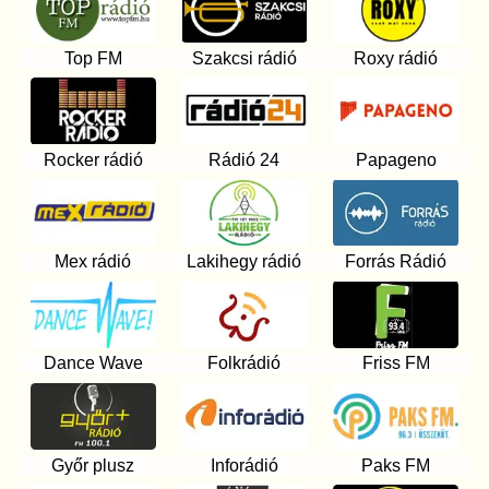
Top FM
Szakcsi rádió
Roxy rádió
Rocker rádió
Rádió 24
Papageno
Mex rádió
Lakihegy rádió
Forrás Rádió
Dance Wave
Folkrádió
Friss FM
Győr plusz
Inforádió
Paks FM